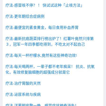
疗法-感冒咳不停？ ！ 快试试这种「止咳方法」
疗法-更年期综合症病例
疗法-最便宜的素食黄金，每日食用补血养胃
疗法-最新抗癌蔬菜排行榜出炉了！红薯叶竟然只排第
３，冠军一年四季都吃得到，不吃太对不起自己
疗法-每天一杯柠檬水,竟然有这些神奇功效!
疗法-每天喝两杯，一辈子都不老年痴呆！ 抗炎、抗氧
化，有效修复脑细胞的超强成分就是它
疗法-治疗胃酸的天然
疗法-泌尿系统与疾病
疗法-洋葱脚底敷一晚，感冒症状神奇消失！