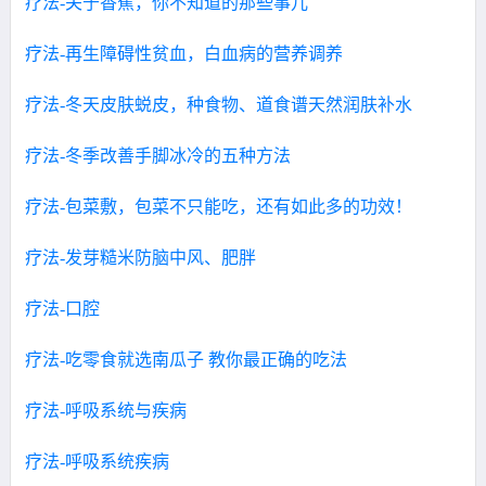
疗法-关于香蕉，你不知道的那些事儿
疗法-再生障碍性贫血，白血病的营养调养
疗法-冬天皮肤蜕皮，种食物、道食谱天然润肤补水
疗法-冬季改善手脚冰冷的五种方法
疗法-包菜敷，包菜不只能吃，还有如此多的功效！
疗法-发芽糙米防脑中风、肥胖
疗法-口腔
疗法-吃零食就选南瓜子 教你最正确的吃法
疗法-呼吸系统与疾病
疗法-呼吸系统疾病